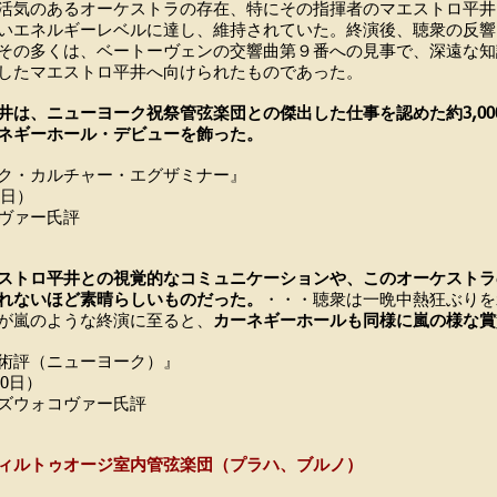
活気のあるオーケストラの存在、特にその指揮者のマエストロ平井
いエネルギーレベルに達し、維持されていた。終演後、聴衆の反響
その多くは、ベートーヴェンの交響曲第９番への見事で、深遠な知
したマエストロ平井へ向けられたものであった。
井は、ニューヨーク祝祭管弦楽団との傑出した仕事を認めた約3,00
ネギーホール・デビューを飾った。
ク・カルチャー・エグザミナー』
8日）
ーヴァー氏評
ストロ平井との視覚的なコミュニケーションや、このオーケストラ
れないほど素晴らしいものだった。
・・・聴衆は一晩中熱狂ぶりを
が嵐のような終演に至ると、
カーネギーホールも同様に嵐の様な賞
術評（ニューヨーク）』
10日）
・ズウォコヴァー氏評
ィルトゥオージ室内管弦楽団（プラハ、ブルノ）