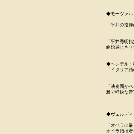
◆モーツァル
「平井の指揮
『音
「平井秀明指
終始感じさせ
『音
◆ヘンデル：歌
「イタリア語
『日本
「演奏面がベ
雅で軽快な音
『東
◆ヴェルディ：
「オペラに最
オペラ指揮者