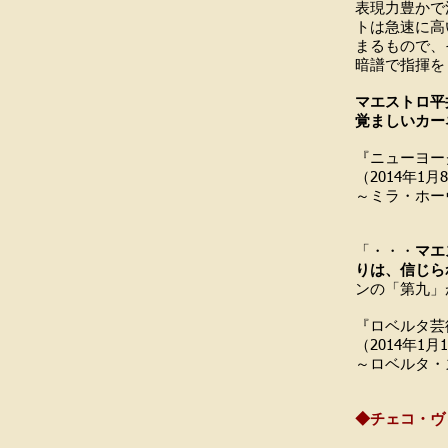
表現力豊かで
トは急速に高
まるもので、
暗譜で指揮を
マエストロ平
覚ましいカー
『ニューヨー
（2014年1月
～ミラ・ホ
「・・・
マエ
りは、信じら
ンの「第九」
『ロベルタ芸
（2014年1月
～ロベルタ
◆チェコ・ヴ