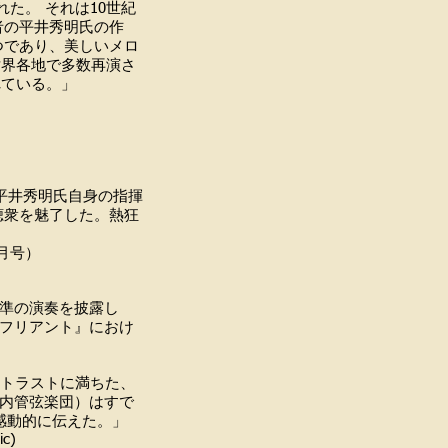
れた。 それは10世紀
者の平井秀明氏の作
つであり、美しいメロ
世界各地で多数再演さ
れている。」
平井秀明氏自身の指揮
聴衆を魅了した。熱狂
号）
準の演奏を披露し
フリアント』におけ
ントラストに満ちた、
内管弦楽団）はすで
感動的に伝えた。」
)