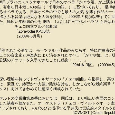
4月18日プラハのスメタナホールで日本のオペラ「かぐや姫」が上演さ
、有名な日本最古の物語（「竹取物語」）に基づいており、 指揮
るオペラである。日本オペラの中でも最大の人気 を博す作品の一
揺さぶる音楽は絶大なる人気を獲得し、2003年の初演以来すでに
た、幅広い年齢層の心を 掴み、しばしば“三世代オペラ”とも呼ば
国立ブルノ歌劇場
vodaj KPOB誌」
09年5月号）
に開催された公演では、モーツァルト作品のみならず、特に作曲者の
ェコの音楽家と声楽家により演奏されたオペラ 「かぐや姫」は、
公演のチケットを入手できたことに感謝・・・。」
AHA13区」（2009年5月
深い理解を持ってドヴォルザークの『チェコ組曲』を指揮し、高水
は、素直で、緻密かつ力強い陰影を持ち、しかしながら最終楽章『
クスに向けてきわめて注意深く構成されていた。
ァルトの交響曲第39番においては、同氏は、より幅広い内面のコ
した演奏を聴かせた。オーケストラ（チェコ・ヴィルトゥオージ室
アップされており、のびのびと指揮する平井氏は伝統的スタイルを
OST (Czech Republic