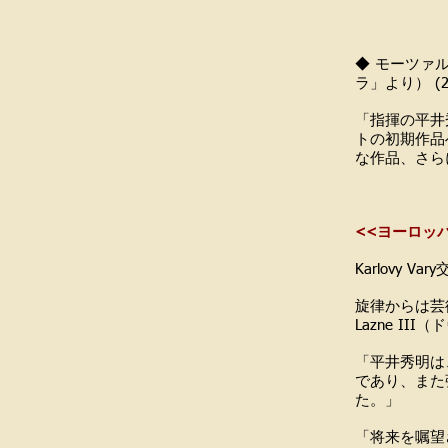
『音
◆ モーツァ
ラ」より） (
「指揮の平井
トの初期作品
な作品、さら
『日
<<ヨーロッ
Karlovy
旋律からは芸
Lazne I
「平井秀明は
であり、また
た。」
「将来を嘱望