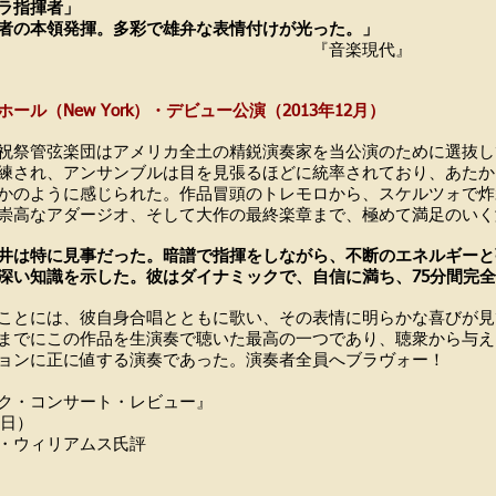
ラ指揮者」
者の本領発揮。多彩で雄弁な表情付けが光った。」
音楽現代』
ール（New York）・デビュー公演（2013年12月）
祝祭管弦楽団はアメリカ全土の精鋭演奏家を当公演のために選抜し
練され、アンサンブルは目を見張るほどに統率されており、あたか
かのように感じられた。作品冒頭のトレモロから、スケルツォで炸
崇高なアダージオ、そして大作の最終楽章まで、極めて満足のい
井は特に見事だった。暗譜で指揮をしながら、不断のエネルギーと
深い知識を示した。彼はダイナミックで、自信に満ち、75分間完
ことには、彼自身合唱とともに歌い、その表情に明らかな喜びが見
までにこの作品を生演奏で聴いた最高の一つであり、聴衆から与え
ョンに正に値する演奏であった。演奏者全員へブラヴォー！
ク・コンサート・レビュー』
3日）
ー・ウィリアムス氏評