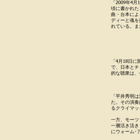
「2009年
頃に書かれた
曲・台本によ
ディーと魂を
れている。ま
チェコ
「Zpra
（20
「4月18日
で、日本とチ
的な聴衆は、
「PR
「平井秀明は
た。その演奏
るクライマッ
一方、モーツ
一層活き活き
にウォーム･
ROVN