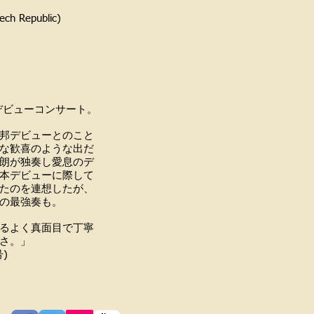
blic)
デビューコンサート。
邦デビューとのこと
な歓喜のような出だ
朗が独奏し愛息のデ
本デビューに際して
たのを連想したが、
の最強奏も。
るよく真面目で丁寧
さ。」
)