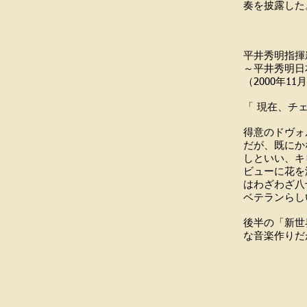
奏を披露した
Karlo
平井秀明指揮
～平井秀明日
（2000年1
「 現在、チ
得意のドヴォ
だが、既にか
しといい、キ
ビューに花を
はわざわざ八
ベテランらし
後半の「新世
な音楽作りだ
『音
～