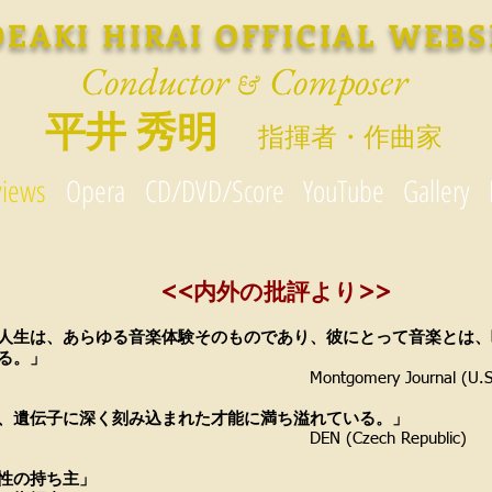
DEAKI HIRAI OFFICIAL WEBS
Conductor
Composer
&
平井 秀明
指揮者・作曲家
views
Opera
CD/DVD/Score
YouTube
Gallery
<<内外の批評より>>
人生は、あらゆる音楽体験そのものであり、彼にとって音楽とは、
る。」
gomery Journal (U.S.A
、遺伝子に深く刻み込まれた才能に満ち溢れている。」
 (Czech Republic)
性の持ち主」