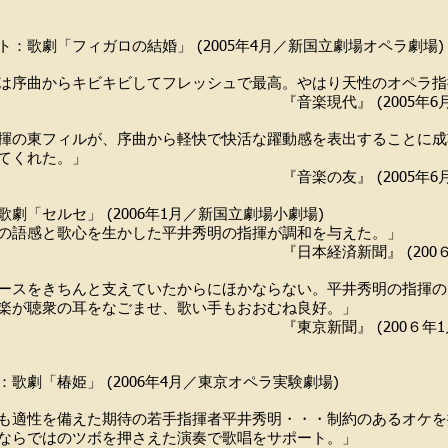
ト：歌劇「フィガロの結婚」 (2005年4月／新国立劇場オペラ劇場)
は序曲からキビキビしてフレッシュで最高。やはり天性のオペラ指
楽現代』 (2005年6月号
揮の東フィルが、序曲から軽快で快活な躍動感を表出することに成
てくれた。」
楽の友』 (2005年6月号
劇「セルセ」 (2006年1月／新国立劇場小劇場)
の語感と歌心を生かした平井秀明の指揮が調和を与えた。」
経済新聞』 (200６年1月2
ースをきちんと支えていたからにほかならない。平井秀明の指揮の
楽が聴衆の耳をなごませ、歌い手もおおむね良好。」
京新聞』 (200６年1月2１
歌劇「椿姫」 (2006年4月／東京オペラ実験劇場)
も適性を備えた期待の若手指揮者平井秀明・・・制約のあるオケを
ならではのツボを押さえた演奏で歌唱をサポート。」