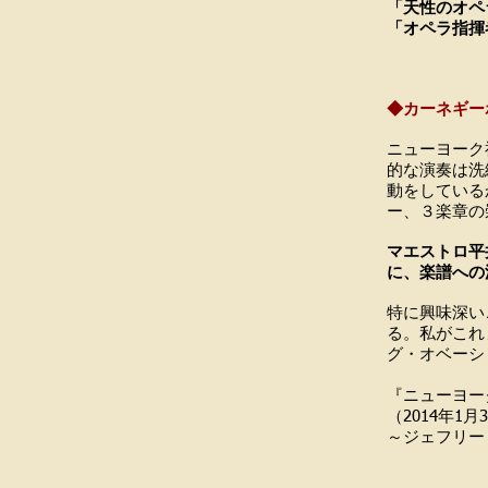
「天性のオペ
「オペラ指揮
『
◆カーネギーホ
ニューヨーク
的な演奏は洗
動をしている
ー、３楽章の
マエストロ平
に、楽譜への
特に興味深い
る。私がこれ
グ・オベーシ
『ニューヨー
（2014年1月
～ジェフリ