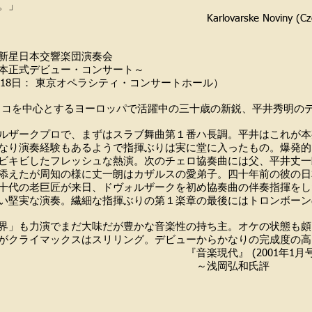
。」
varske Noviny (Czech Repu
新星日本交響楽団演奏会
本正式デビュー・コンサート～
1月18日： 東京オペラシティ・コンサートホール）
ェコを中心とするヨーロッパで活躍中の三十歳の新鋭、平井秀明の
ルザークプロで、まずはスラブ舞曲第１番ハ長調。平井はこれが本
なり演奏経験もあるようで指揮ぶりは実に堂に入ったもの。爆発的
ビキビしたフレッシュな熱演。次のチェロ協奏曲には父、平井丈一
添えたが周知の様に丈一朗はカザルスの愛弟子。四十年前の彼の日
十代の老巨匠が来日、ドヴォルザークを初め協奏曲の伴奏指揮をし
い堅実な演奏。繊細な指揮ぶりの第１楽章の最後にはトロンボーン
界」も力演でまだ大味だが豊かな音楽性の持ち主。オケの状態も頗
がクライマックスはスリリング。デビューからかなりの完成度の高
楽現代』 (2001年1月号
浅岡弘和氏評