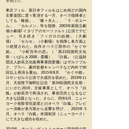
を受けた。
東京フィル、新日本フィルをはじめ殆どの国内
主要楽団に度々客演する一方、オペラ指揮者と
しても「椿姫」、「蝶々夫人」、「ラ・ボエー
ム」、「カルメン」等を指揮、2003年新国立劇
場小劇場｢イタリアのモーツァルト｣公演でデビ
ュー、引き続き「フィガロの結婚」（大劇
場）、「セルセ」（小劇場）を指揮し各方面よ
り絶賛された。自作オペラ三部作の『かぐや
姫』、『小町百年の恋』（「第23回国民文化
祭・いばらき2008」委嘱）、『白狐』（公益財
団法人妙高文化振興事業団委嘱）はザルツブル
ク、プラハ、豪州首都キャンベラなど内外で50
回以上再演を重ね、2015年8月、『かぐや姫』
ロサンゼルス公演で大成功を収めた。2019年11
月、天皇陛下御即位記念「第34回国民文化祭・
にいがた2019」主催事業として、オペラ『白
狐』が妙高市で再演され、事前完売となるなど
大きな話題となった。さらに、同年6月、ニュー
ヨーク祝祭管弦楽団とのオペラ『白狐』プレビ
ュー演奏が多方面から反響を呼び、、2025年 5
月、オペラ『白狐』米国初演（ニューヨーク）
にて大きな成功を収めた。