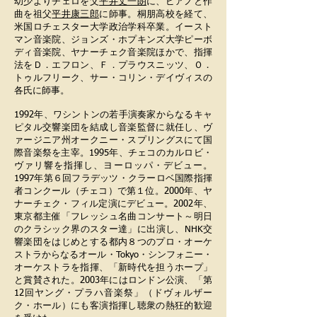
幼少よりチェロを父
平井丈一朗
に、ピアノと作
曲を祖父
平井康三郎
に師事。桐朋高校を経て、
米国ロチェスター大学政治学科卒業。イースト
マン音楽院、ジョンズ・ホプキンズ大学ピーボ
ディ音楽院、ヤナーチェク音楽院ほかで、指揮
法をＤ．エフロン、Ｆ．プラウスニッツ、Ｏ．
トゥルフリーク、サー・コリン・デイヴィスの
各氏に師事。
1992年、ワシントンの若手演奏家からなるキャ
ピタル交響楽団を結成し音楽監督に就任し、ヴ
ァージニア州オークニー・スプリングスにて国
際音楽祭を主宰。1995年、チェコのカルロビ・
ヴァリ響を指揮し、ヨーロッパ・デビュー。
1997年第６回フラデッツ・クラーロベ国際指揮
者コンクール（チェコ）で第１位。2000年、ヤ
ナーチェク・フィル定演にデビュー。2002年、
東京都主催「フレッシュ名曲コンサート～明日
のクラシック界のスター達」に出演し、NHK交
響楽団をはじめとする都内８つのプロ・オーケ
ストラからなるオール・Tokyo・シンフォニー・
オーケストラを指揮、「新時代を担うホープ」
と賞賛された。2003年にはロンドン公演、「第
12回ヤング・プラハ音楽祭」（ドヴォルザー
ク・ホール）にも客演指揮し聴衆の熱狂的歓迎