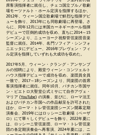
2010年、チェコ・ヴィルトゥオージ室内管の首
席客演指揮者に就任し、チェコ国立ブルノ歌劇
場モーツァルト・ホール定演を指揮するほか、
2012年、ウィーン国立歌劇場で鮮烈な指揮デビ
ューを飾り、2013年にも同歌劇場に再登場。さ
らに、同年12月には米国カーネギーホール指揮
デビューで圧倒的成功を収め、直ちに2014～15
シーズンより、ニューヨーク祝祭管弦楽団音楽
監督に就任。2014年、名門ソフィア・シンフォ
ニエッタにデビュー、2016年プレヴェン・フィ
ル定演を指揮していずれも大成功を収めた。
2017年5月、ウィーン・クラング・アンサンブ
ルの招聘により、殿堂ウィーン・コンツェルト
ハウス指揮デビューで成功を収め、楽団員全員
一致で、2017～18シーズンより、同楽団の首席
客演指揮者に就任。同年10月、バチカン市国サ
ン・ピエトロ大聖堂公式ミサにて自作アヴェ・
マリア (
YouTube
) の演奏、並びに、ローマ法王
およびバチカン市国への作品献呈を許可された
ほか、ローマ・トレ管弦楽団シーズン開幕定期
演奏会、2019年にはロッシーニ歌劇場（ペーザ
ロ）にて華々しくデビューを飾り、2022年夏に
は、ロッシーニ管弦楽団、ローマ・トレ管弦楽
団の各定期演奏会へ再客演、2024年夏には、ニ