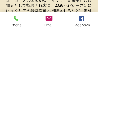
ューヨークの由緒ある『サミット音楽祭』に指
揮者として招聘され客演、2026～27シーズンに
はイタリアの音楽祭他へ招聘されるなど、海外
での著しい活躍が注目されている。
Phone
Email
Facebook
子ども育成音楽プロジェクト“こどおん”理事
長、平井秀明オペラ合唱団、妙高白狐倶楽部合
唱団、福井「かぐや姫」合唱団、「とんぼのめ
がね」合唱団・同児童合唱団の音楽監督・指揮
者、2017年11月より代々木の森「リブロホー
ル」アーティスティック・アドヴァイザーとし
て、教育、若手アーティスト育成、オペラ普及
活動に積極的に力を注いでいる。
2019年6月に誕生した『日比谷音楽祭』にクラ
シック部門のプロデュースや指揮で毎回成功に
導いているほか、2021年秋より
ガルバホール
（西新宿）のプロデューサーに就任直後から、
複数のコンサートシリーズは完売が続くなど盛
況となり年間50公演以上を監修、アーティス
ト・サポート事業として登録アーティスト制度
の創設、毎夏恒例の『西新宿音楽祭』を成功さ
せている。2026年秋に開催される「日本国連加
盟70周年記念平和コンサートツアー」（東京、
京都、広島、長崎）の音楽監督に就任が決定。