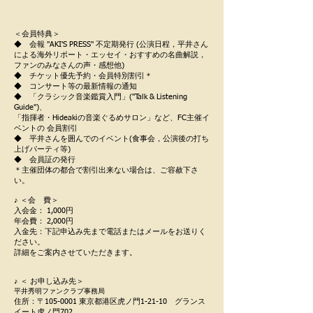
＜会員特典＞
◆ 会報 "AKI'S PRESS" 不定期発行 (公演日程，平井さん
による海外リポート・エッセイ・おすすめの名曲解説，
ファンのみなさんの声・感想他)
◆ チケット優先予約・会員特別割引＊
◆ コンサート等の最新情報の通知
◆ 「クラシック音楽鑑賞入門」("Talk & Listening
Guide")、
「指揮者・Hideakiの音楽ぐるめサロン」など、FC主催イ
ベントの 会員割引
◆ 平井さんを囲んでのイベント(食事会，公演後の打ち
上げパーティ等)
◆ 会員証の発行
＊主催団体の都合で割引出来ない場合は、ご容赦下さ
い。
♪ ＜会 費＞
入会金： 1,000円
年会費： 2,000円
入金先：下記申込み先まで電話またはメールをお送りく
ださい。
詳細をご案内させていただきます。
♪ ＜ お申し込み先＞
平井秀明ファンクラブ事務局
住所：〒105-0001 東京都港区虎ノ門1-21-10 グランス
イート虎ノ門702