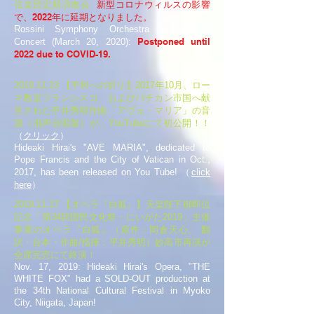
​新型コロナウィルスの影響
弦楽団定期演奏会:
で、2022年
に延期となりました。
Rossini Symphony Orchestra Subscription
Postponed until
Concert (March 20, 2020):
2022 due to COVID-19.
2019.11.23
【平和への祈り】2017年10月、ロー
マ教皇フランシスコ、およびバチカン市国へ献
呈された平井秀明作曲「アヴェ・マリア」の音
源（混声合唱版）が、YouTubeにて初公開！！
（
クリック
）
Hideaki Hirai's "AVE MARIA", dedicated to
Pope Francis and the City of Vatican in Oct.,
2017, has been released on You Tube! （
click
here
）
2019.11.17
【オペラ『白狐』】天皇陛下御即位
記念「第34回国民文化祭・にいがた2019」主催
事業のオペラ『白狐』（原作：岡倉天心、 翻
訳・台本・作曲/指揮：平井秀明）妙高市再演が
全席完売にて終演！
Nov. 17, 2019: Hideaki Hirai's Opera, "THE
WHITE FOX" had a SOLD-OUT production at
the 34th National Cultural Festival in Myoko
City, Niigata, Japan!