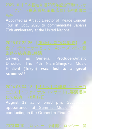
2026.10 【日本国連加盟70周年記念平和コンサ
ートツアー（東京/長崎/京都/広島）芸術監督に
就任！
Appointed as Artistic Director of Peace Concert
Tour in Oct., 2026 to commemorate Japan's
70th anniversary at the United Nations.
2025.07.22-26
【
第4回西新宿音楽祭
】: 総
合プロデューサーとして、4シーズン目の音
楽祭を成功裡に終演！
Serving as General Producer/Artistic
Director, The 4th Nishi-Shinjuku Music
Festival (Tokyo)
was led to a great
success!!
2024.08.04-18
【
サミット音楽祭（ニューヨ
ーク）
】: ファイナルコンサートに客演指揮
にて成功！（8月17日）
August 17 at 6 pm/8 pm: Successful
appearance at
Summit Music Festival
,
conducting in the Orchestra Final Concert!
2020.03.10
【ロッシーニ歌劇場】ロッシーニ管