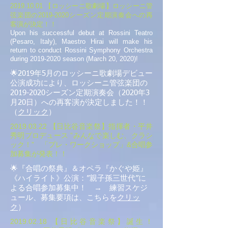
2019.10.01
【ロッシーニ歌劇場】ロッシーニ管
弦楽団の2019-2020シーズン定期演奏会への再
客演が決定！！
Upon his successful debut at Rossini Teatro
(Pesaro, Italy), Maestro Hirai will make his
return to conduct Rossini Symphony Orchestra
during
2019-2020
season (March 20, 2020)!
🌟2019年5月のロッシーニ歌劇場デビュー
公演成功により、ロッシーニ管弦楽団の
2019-2020シーズン定期演奏会（2020年3
月20日）への再客演が決定しました！！
（
クリック
）
2019.03.22
【日比谷音楽祭】指揮者・平井
秀明プロデュース ”みんなで楽しむ、クラシ
ック！” 「プレ・ワークショップ」&合唱参
加募集が発表！！
🌟『合唱の祭典』＆オペラ『かぐや姫』
《ハイライト》公演：”親子孫三世代”に
よる合唱参加募集中！ → 練習スケジ
ュール、募集要項は、こちらを
クリッ
ク
）
2019.02.18
【日比谷音楽祭】誕生！