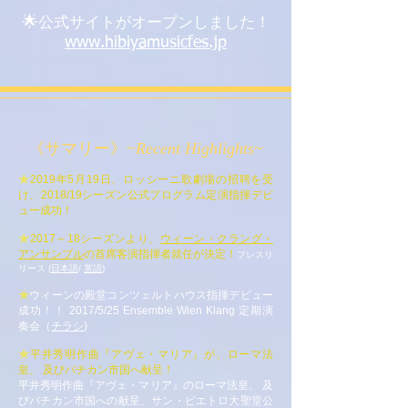
🌟
公式サイトがオープンしました！
www.hibiyamusicfes.jp
《サマリー》
~Recent Highlights~
★
2019年5月19日、ロッシーニ歌劇場の招聘を受
け、2018/19シーズン公式プログラム定演指揮デビ
ュー成功！
★
2017～18シーズンより、
ウィーン・クラング・
アンサンブル
の首席客演指揮者就任が決定！
プレスリ
リース (
日本語
/
英語
)
★
ウィーンの殿堂コンツェルトハウス指揮デビュー
成功！！ 2017/5/25 Ensemble Wien Klang 定期演
奏会（
チラシ
)
★
平井秀明作曲『アヴェ・マリア』が、ローマ法
皇、 及びバチカン市国へ献呈！
平井秀明作曲『アヴェ・マリア』の
ローマ法皇、 及
びバチカン市国への献呈、サン・ピエトロ大聖堂公