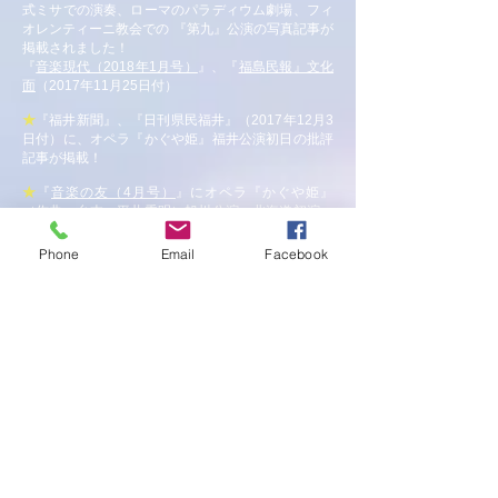
式ミサでの演奏、ローマのパラディウム劇場、
フィ
オレンティーニ教会での 『第九』公演の写真記事が
掲載されました！
『
音楽現代（2018年1月号）
』、
『
福島民報』文化
面
（2017年11月25日付）
★
『福井新聞』、『日刊県民福井』（2017年12月3
日付）に、オペラ『かぐや姫』福井公演初日の批評
記事が掲載！
★
『
音楽の友（4月号）
』にオペラ『かぐや姫』
（作曲・台本：平井秀明）旭川公演≪北海道初演≫
の特大写真記事
（全面）が掲載されました！
Phone
Email
Facebook
★
『
北海道新聞
』（1月22日）にオペラ「かぐや
姫」旭川公演≪北海道初演≫の特大写真記事（2/3
紙面）が掲載！
★
『サンケイリビング田園都市WEB』（1月11日＆
20日）に、オペラ『かぐや姫』渋谷公演（1/7）写
真記事が2回に
渡り掲載されました！ (
第1回
) (
第2回
)
★
2016年9月1３日（火）
平井秀明指
【メディア】
揮『第九』フラッシュモブ公演（二子玉川ライズガ