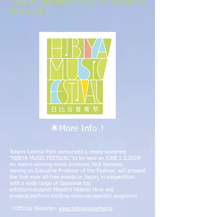
（6/1~2）平井秀明プロデュース＆指揮での
出演も決定！！
↑
🌟More Info
Tokyo's Central Park announced a newly-launched
"HIBIYA MUSIC FESTIVAL" to be held on JUNE 1-2,2019!
An award-winning music producer, Seiji Kameda,
serving as Executive Producer of the Festival, will present
the first-ever all-free events in Japan, in cooperation
with a wide range of Japanese top
artists/musicians! Maestro Hideaki Hirai will
produce/perform exciting classical/operatic programs!​
<Official Website>
www.hibiyamusicfes.jp